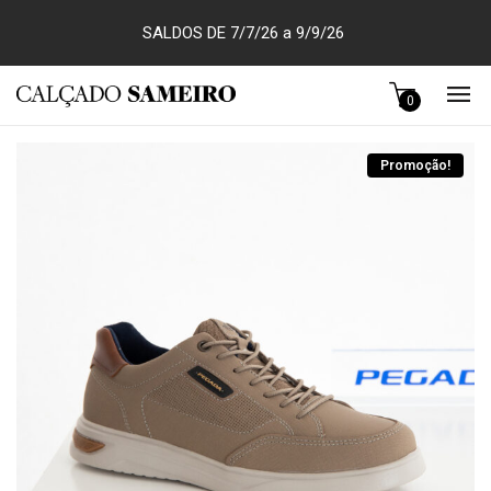
SALDOS DE 7/7/26 a 9/9/26
0
Promoção!