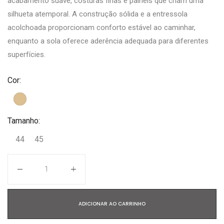
acabamento suave, costuras finas e painéis que criam uma
silhueta atemporal. A construção sólida e a entressola
acolchoada proporcionam conforto estável ao caminhar,
enquanto a sola oferece aderência adequada para diferentes
superfícies.
Cor:
Tamanho:
44
45
Quantidade
ADICIONAR AO CARRINHO