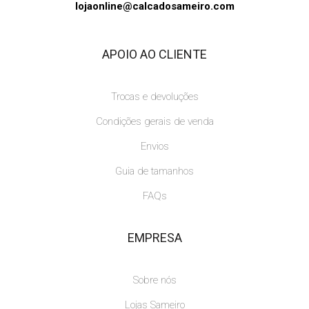
lojaonline@calcadosameiro.com
APOIO AO CLIENTE
Trocas e devoluções
Condições gerais de venda
Envios
Guia de tamanhos
FAQs
EMPRESA
Sobre nós
Lojas Sameiro