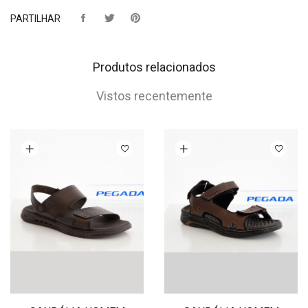
PARTILHAR
Produtos relacionados
Vistos recentemente
Ver opções
Ver opções