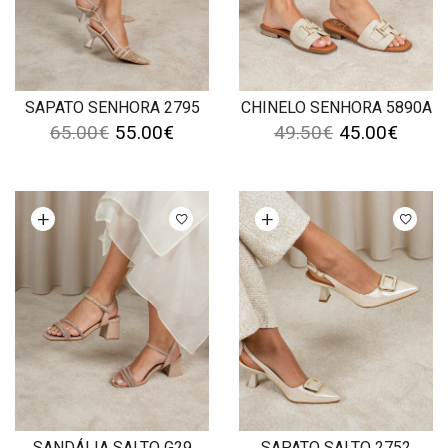
SAPATO SENHORA 2795
CHINELO SENHORA 5890A
65.00
€
55.00
€
49.50
€
45.00
€
Ver opções
Ver opções
SANDÁLIA SALTO G29
SAPATO SALTO 2752