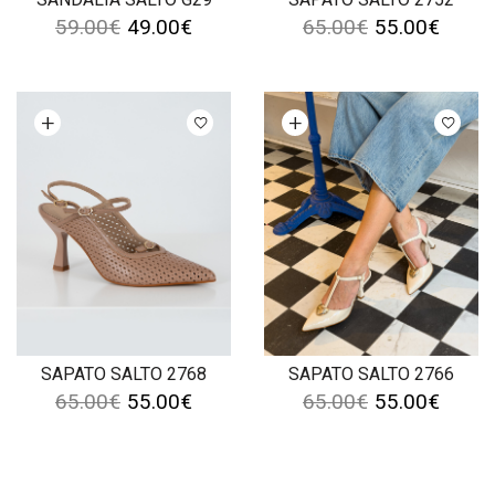
59.00
€
49.00
€
65.00
€
55.00
€
Ver opções
Ver opções
SAPATO SALTO 2768
SAPATO SALTO 2766
65.00
€
55.00
€
65.00
€
55.00
€