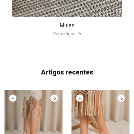
Mules
Ver artigos
Artigos recentes
Ver opções
Ver opções