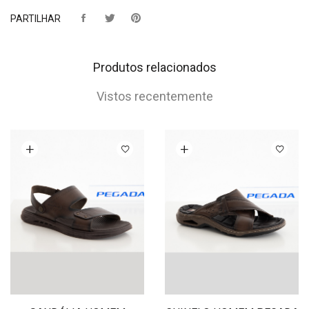
PARTILHAR
Produtos relacionados
Vistos recentemente
Ver opções
Ver opções