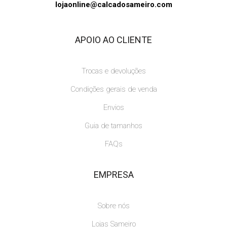
lojaonline@calcadosameiro.com
APOIO AO CLIENTE
Trocas e devoluções
Condições gerais de venda
Envios
Guia de tamanhos
FAQs
EMPRESA
Sobre nós
Lojas Sameiro