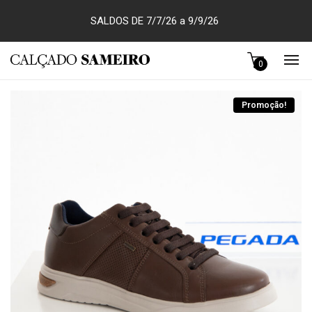
SALDOS DE 7/7/26 a 9/9/26
0
Promoção!