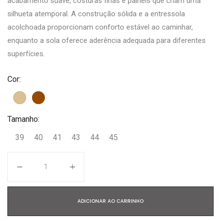
acabamento suave, costuras finas e painéis que criam uma
silhueta atemporal. A construção sólida e a entressola
acolchoada proporcionam conforto estável ao caminhar,
enquanto a sola oferece aderência adequada para diferentes
superfícies.
Cor:
Tamanho:
39
40
41
43
44
45
Quantidade
ADICIONAR AO CARRINHO