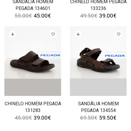
SANDÁLIA HOMEM
CHINELO HOMEM PEGADA
PEGADA 134601
133236
55.00
€
45.00
€
49.50
€
39.00
€
Ver opções
Ver opções
CHINELO HOMEM PEGADA
SANDÁLIA HOMEM
131283
PEGADA 134554
45.00
€
39.00
€
69.50
€
59.50
€