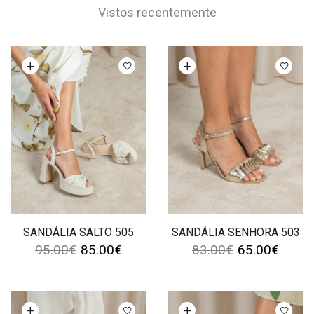
Vistos recentemente
Ver opções
Ver opções
SANDÁLIA SALTO 505
SANDÁLIA SENHORA 503
95.00
€
85.00
€
83.00
€
65.00
€
Ver opções
Ver opções