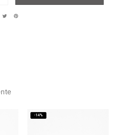
ente
-
14
%