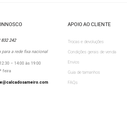
CONNOSCO
APOIO AO CLIENTE
 832 242
Trocas e devoluções
para a rede fixa nacional
Condições gerais de venda
Envios
12:30 – 14:00 às 19:00
ª feira
Guia de tamanhos
ine@calcadosameiro.com
FAQs