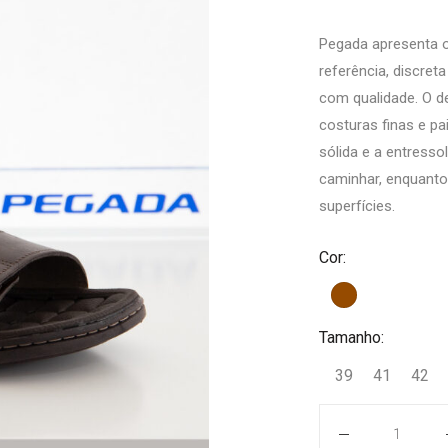
Pegada apresenta 
referência, discret
com qualidade. O d
costuras finas e pa
sólida e a entress
caminhar, enquanto
superfícies.
Cor:
Tamanho:
39
41
42
Quantidade