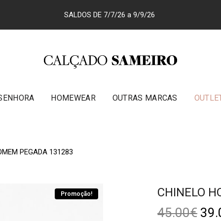
SALDOS DE 7/7/26 a 9/9/26
SENHORA
HOMEWEAR
OUTRAS MARCAS
OUTLE
OMEM PEGADA 131283
CHINELO H
Promoção!
45.00
€
39.