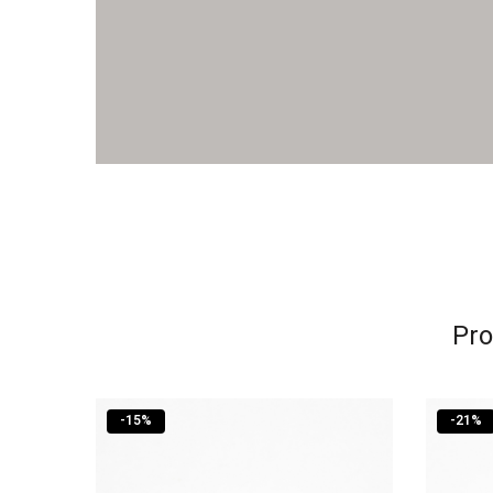
Pro
-
15
%
-
21
%