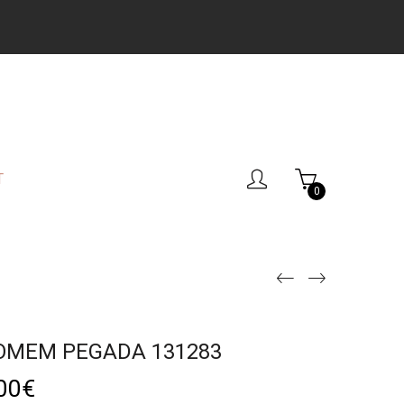
T
0
OMEM PEGADA 131283
00
€