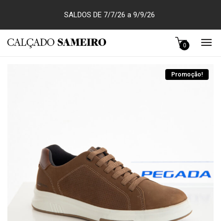
SALDOS DE 7/7/26 a 9/9/26
0
Promoção!