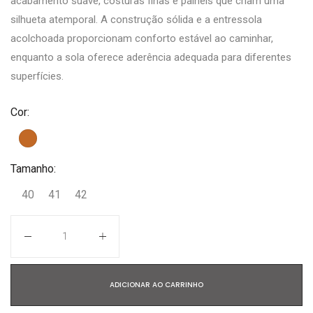
acabamento suave, costuras finas e painéis que criam uma
silhueta atemporal. A construção sólida e a entressola
acolchoada proporcionam conforto estável ao caminhar,
enquanto a sola oferece aderência adequada para diferentes
superfícies.
Cor:
Tamanho:
40
41
42
Quantidade
ADICIONAR AO CARRINHO