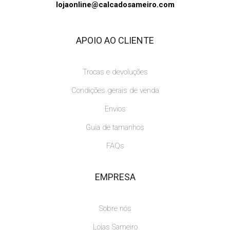
lojaonline@calcadosameiro.com
APOIO AO CLIENTE
Trocas e devoluções
Condições gerais de venda
Envios
Guia de tamanhos
FAQs
EMPRESA
Sobre nós
Lojas Sameiro