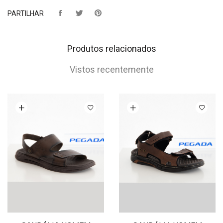
PARTILHAR
Produtos relacionados
Vistos recentemente
Ver opções
Ver opções