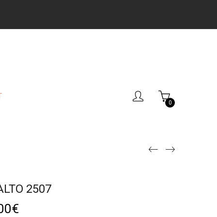
T
0
ALTO 2507
00
€