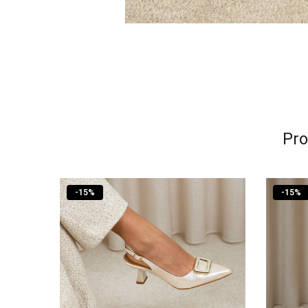
Pro
-
15
%
-
15
%