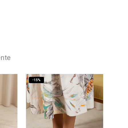
ente
-
15
%