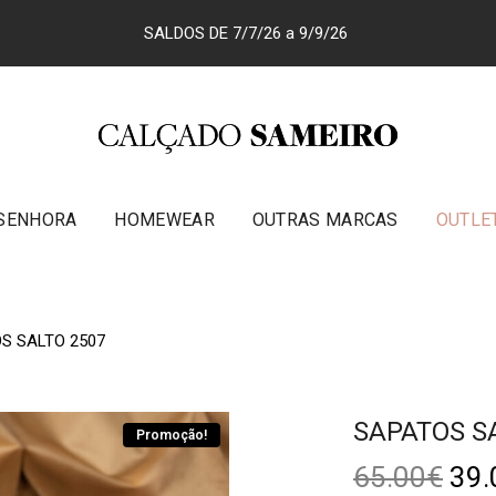
SALDOS DE 7/7/26 a 9/9/26
SENHORA
HOMEWEAR
OUTRAS MARCAS
OUTLE
S SALTO 2507
SAPATOS S
Promoção!
65.00
€
39.