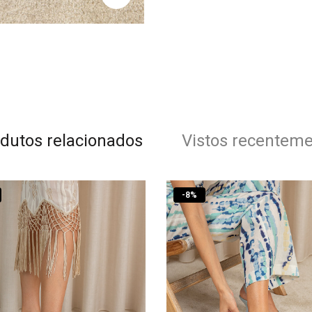
dutos relacionados
Vistos recentem
-
8
%