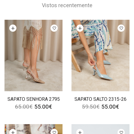
Vistos recentemente
Ver opções
Ver opções
SAPATO SENHORA 2795
SAPATO SALTO 2315-26
65.00
€
55.00
€
59.50
€
55.00
€
Ver opções
Ver opções