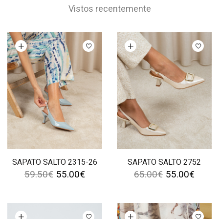
Vistos recentemente
Ver opções
Ver opções
SAPATO SALTO 2315-26
SAPATO SALTO 2752
59.50
€
55.00
€
65.00
€
55.00
€
Ver opções
Ver opções