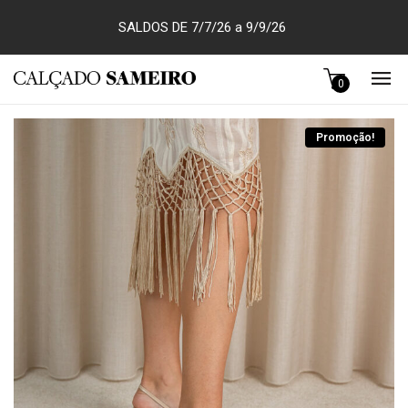
SALDOS DE 7/7/26 a 9/9/26
0
Promoção!