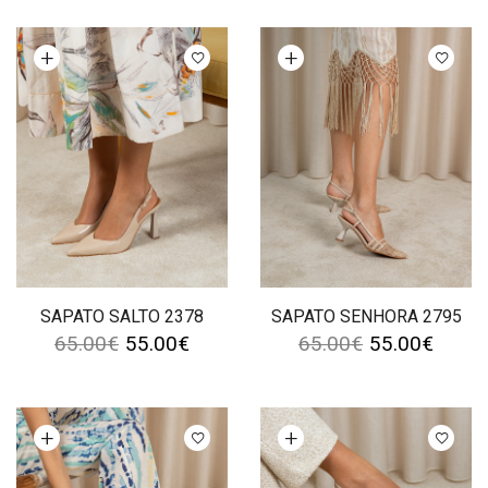
Ver opções
Ver opções
SAPATO SALTO 2378
SAPATO SENHORA 2795
65.00
€
55.00
€
65.00
€
55.00
€
Ver opções
Ver opções