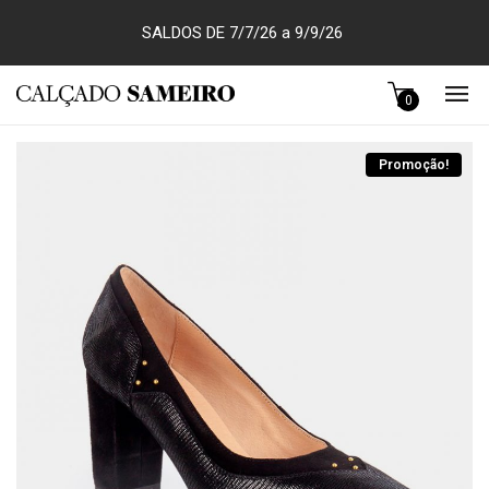
SALDOS DE 7/7/26 a 9/9/26
0
Promoção!