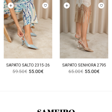
Ver opções
Ver opções
SAPATO SALTO 2315-26
SAPATO SENHORA 2795
59.50
€
55.00
€
65.00
€
55.00
€