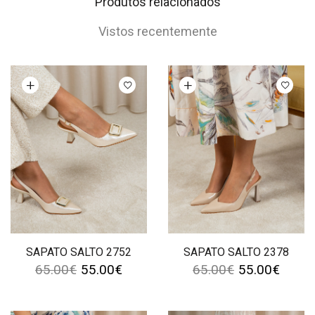
Produtos relacionados
Vistos recentemente
Ver opções
Ver opções
SAPATO SALTO 2752
SAPATO SALTO 2378
65.00
€
55.00
€
65.00
€
55.00
€