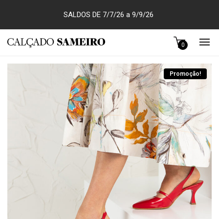
SALDOS DE 7/7/26 a 9/9/26
0
Promoção!