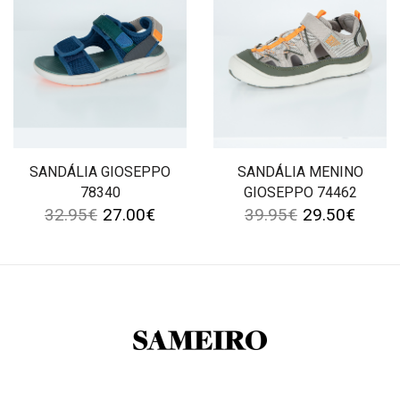
SANDÁLIA GIOSEPPO
SANDÁLIA MENINO
78340
GIOSEPPO 74462
32.95
€
27.00
€
39.95
€
29.50
€