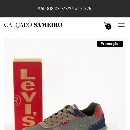
SALDOS DE 7/7/26 a 9/9/26
0
Promoção!