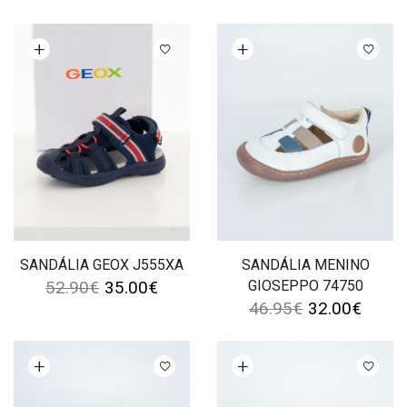
Ver opções
Ver opções
SANDÁLIA GEOX J555XA
SANDÁLIA MENINO
52.90
€
35.00
€
GIOSEPPO 74750
46.95
€
32.00
€
Ver opções
Ver opções