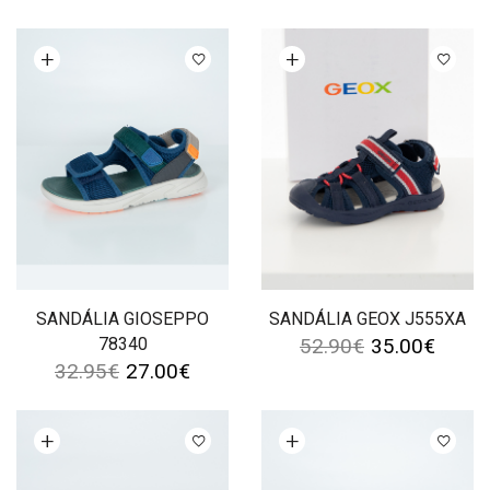
Ver opções
Ver opções
SANDÁLIA GIOSEPPO
SANDÁLIA GEOX J555XA
78340
52.90
€
35.00
€
32.95
€
27.00
€
Ver opções
Ver opções