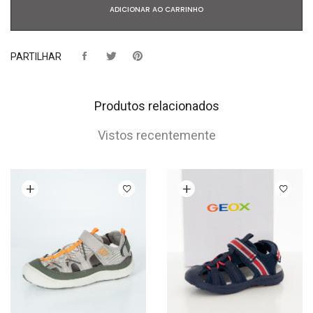
ADICIONAR AO CARRINHO
PARTILHAR
Produtos relacionados
Vistos recentemente
Ver opções
Ver opções