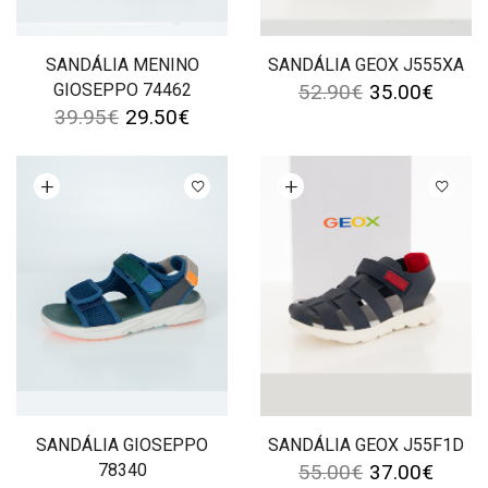
SANDÁLIA MENINO
SANDÁLIA GEOX J555XA
GIOSEPPO 74462
52.90
€
35.00
€
39.95
€
29.50
€
Ver opções
Ver opções
SANDÁLIA GIOSEPPO
SANDÁLIA GEOX J55F1D
78340
55.00
€
37.00
€