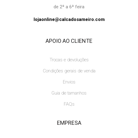
de 2ª a 6ª feira
lojaonline@calcadosameiro.com
APOIO AO CLIENTE
Trocas e devoluções
Condições gerais de venda
Envios
Guia de tamanhos
FAQs
EMPRESA