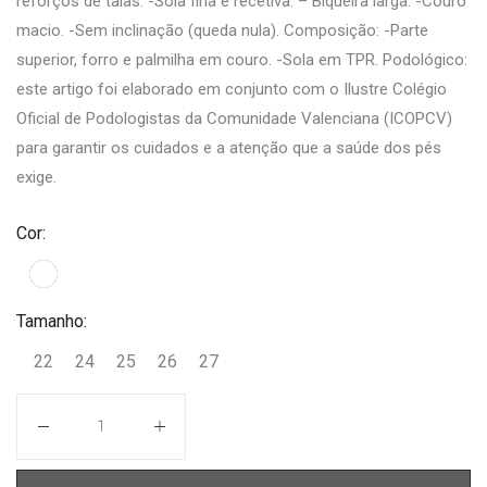
reforços de talas. -Sola fina e recetiva. – Biqueira larga. -Couro
macio. -Sem inclinação (queda nula). Composição: -Parte
superior, forro e palmilha em couro. -Sola em TPR. Podológico:
este artigo foi elaborado em conjunto com o Ilustre Colégio
Oficial de Podologistas da Comunidade Valenciana (ICOPCV)
para garantir os cuidados e a atenção que a saúde dos pés
exige.
Cor:
Tamanho:
22
24
25
26
27
Quantidade