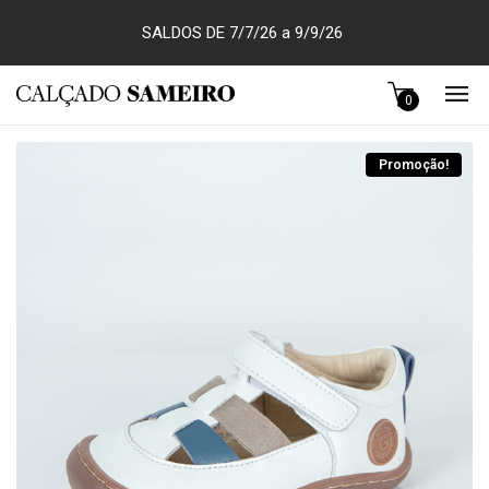
SALDOS DE 7/7/26 a 9/9/26
0
Promoção!