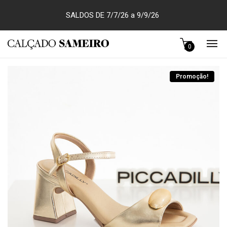
SALDOS DE 7/7/26 a 9/9/26
0
Promoção!