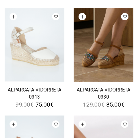
Ver opções
Ver opções
ALPARGATA VIDORRETA
ALPARGATA VIDORRETA
0313
0330
99.00
€
75.00
€
129.00
€
85.00
€
Ver opções
Ver opções