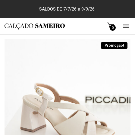
SALDOS DE 7/7/26 a 9/9/26
0
Promoção!