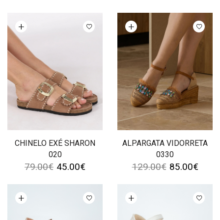
Ver opções
Ver opções
CHINELO EXÉ SHARON
ALPARGATA VIDORRETA
020
0330
79.00
€
45.00
€
129.00
€
85.00
€
Ver opções
Ver opções