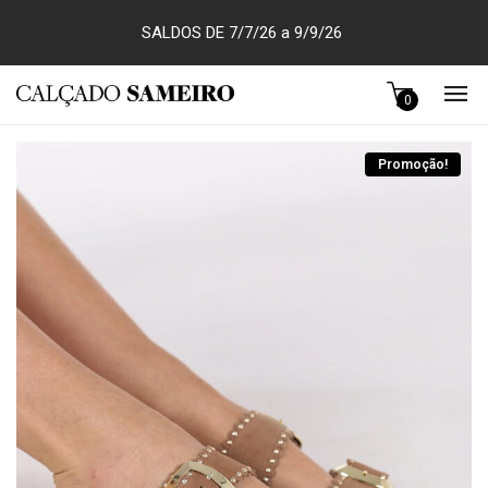
SALDOS DE 7/7/26 a 9/9/26
0
Promoção!