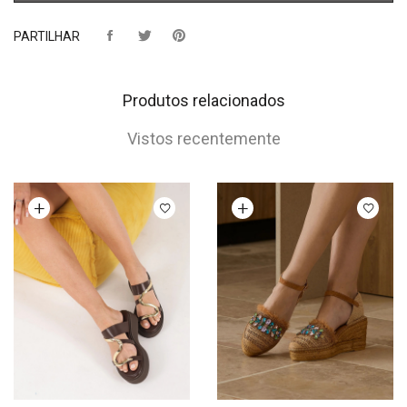
PARTILHAR
Produtos relacionados
Vistos recentemente
Ver opções
Ver opções