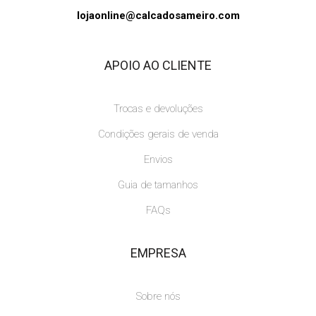
lojaonline@calcadosameiro.com
APOIO AO CLIENTE
Trocas e devoluções
Condições gerais de venda
Envios
Guia de tamanhos
FAQs
EMPRESA
Sobre nós