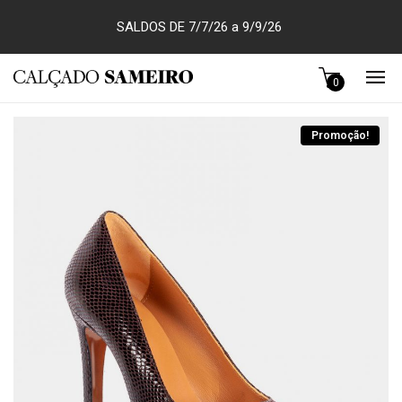
SALDOS DE 7/7/26 a 9/9/26
0
Promoção!