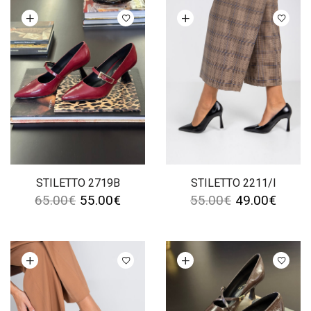
Ver opções
Ver opções
STILETTO 2719B
STILETTO 2211/I
65.00
€
55.00
€
55.00
€
49.00
€
Ver opções
Ver opções