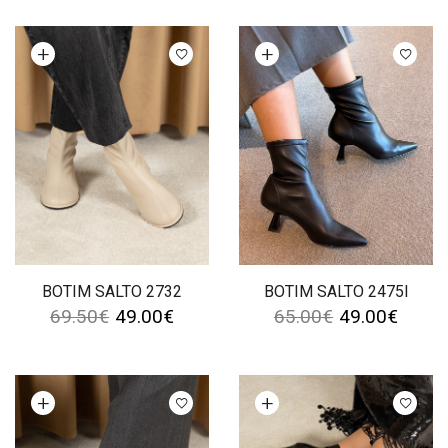
Ver opções
Ver opções
BOTIM SALTO 2732
BOTIM SALTO 2475I
69.50
€
49.00
€
65.00
€
49.00
€
Ver opções
Ver opções