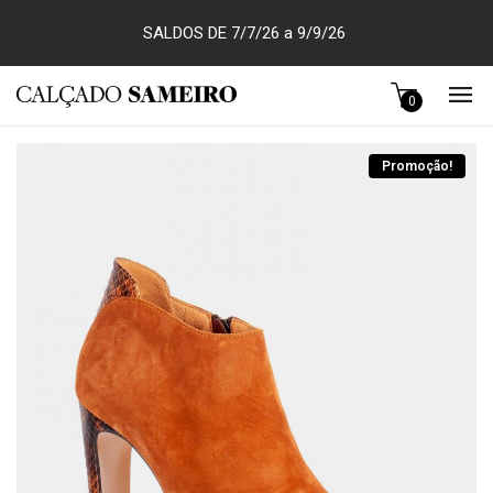
SALDOS DE 7/7/26 a 9/9/26
0
Promoção!