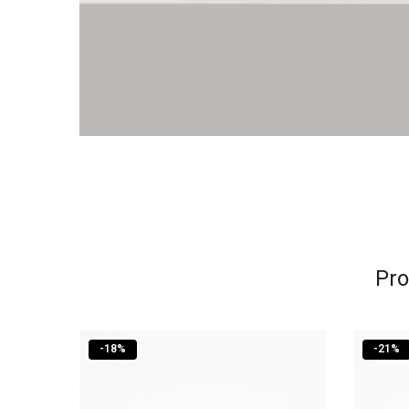
Pro
-
18
%
-
21
%