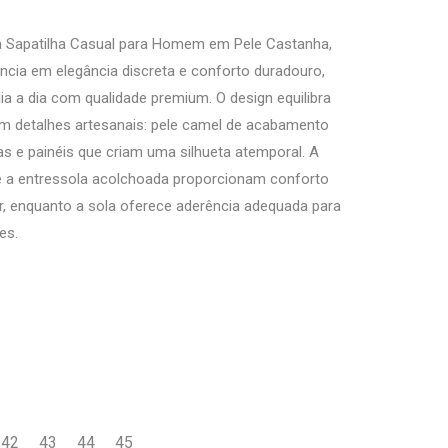
a Sapatilha Casual para Homem em Pele Castanha,
ncia em elegância discreta e conforto duradouro,
a a dia com qualidade premium. O design equilibra
om detalhes artesanais: pele camel de acabamento
as e painéis que criam uma silhueta atemporal. A
e a entressola acolchoada proporcionam conforto
r, enquanto a sola oferece aderência adequada para
es.
42
43
44
45