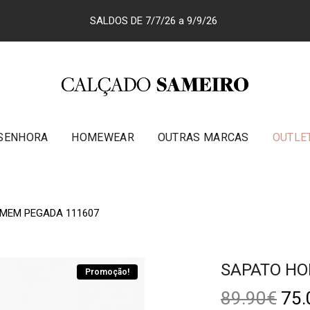
SALDOS DE 7/7/26 a 9/9/26
SENHORA
HOMEWEAR
OUTRAS MARCAS
OUTLE
MEM PEGADA 111607
SAPATO HO
Promoção!
89.90
€
75.