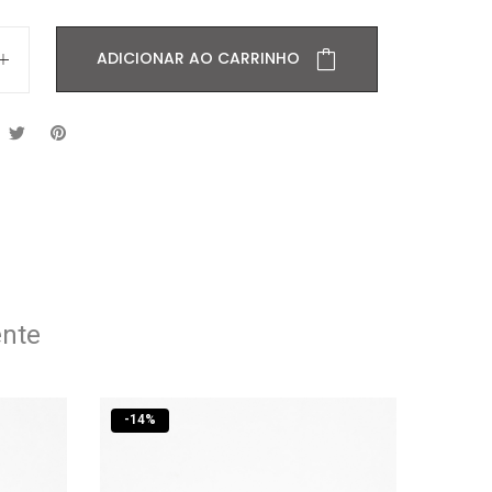
ADICIONAR AO CARRINHO
ente
-
14
%