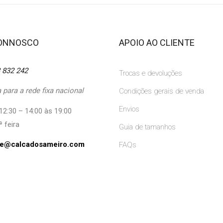
CONNOSCO
APOIO AO CLIENTE
 832 242
Trocas e devoluções
para a rede fixa nacional
Condições gerais de venda
Envios
12:30 – 14:00 às 19:00
ª feira
Guia de tamanhos
ine@calcadosameiro.com
FAQs