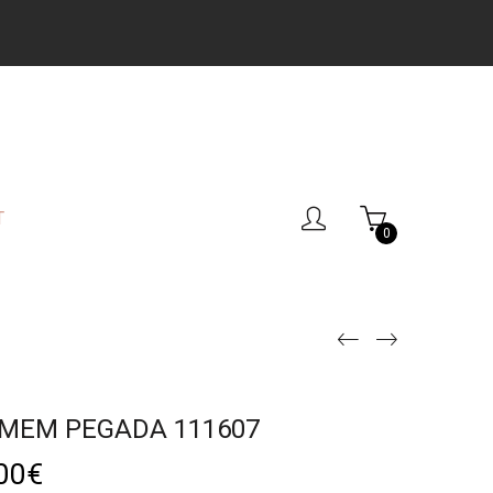
T
0
MEM PEGADA 111607
00
€