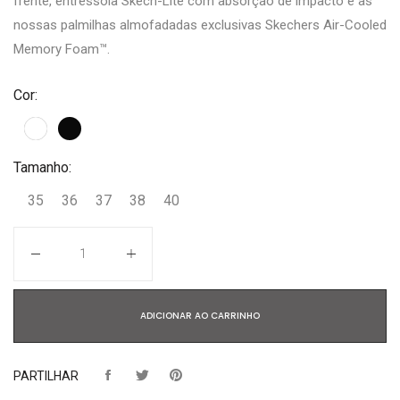
frente, entressola Skech-Lite com absorção de impacto e as
nossas palmilhas almofadadas exclusivas Skechers Air-Cooled
Memory Foam™.
Cor:
Tamanho:
35
36
37
38
40
Quantidade
ADICIONAR AO CARRINHO
PARTILHAR