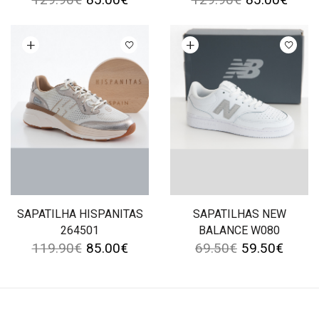
Ver opções
Ver opções
SAPATILHA HISPANITAS
SAPATILHAS NEW
264501
BALANCE W080
119.90
€
85.00
€
69.50
€
59.50
€