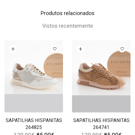
Produtos relacionados
Vistos recentemente
Ver opções
Ver opções
SAPATILHAS HISPANITAS
SAPATILHAS HISPANITAS
264825
264741
129.90
€
85.00
€
129.90
€
85.00
€