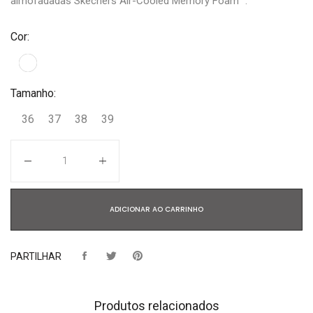
almofadadas Skechers Air-Cooled Memory Foam™.
Cor:
Tamanho:
36
37
38
39
Quantidade
ADICIONAR AO CARRINHO
PARTILHAR
Produtos relacionados