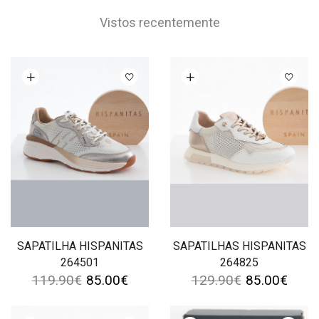
Vistos recentemente
Ver opções
Ver opções
SAPATILHA HISPANITAS
SAPATILHAS HISPANITAS
264501
264825
119.90
€
85.00
€
129.90
€
85.00
€