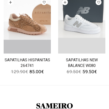
Ver opções
Ver opções
SAPATILHAS HISPANITAS
SAPATILHAS NEW
264741
BALANCE W080
129.90
€
85.00
€
69.50
€
59.50
€