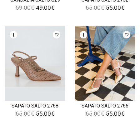
59.00
€
49.00
€
65.00
€
55.00
€
Ver opções
Ver opções
SAPATO SALTO 2768
SAPATO SALTO 2766
65.00
€
55.00
€
65.00
€
55.00
€