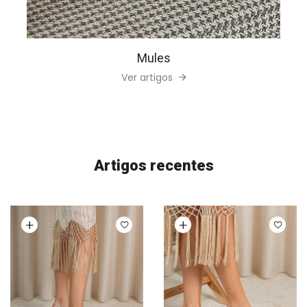
Mules
Ver artigos
Artigos recentes
Ver opções
Ver opções