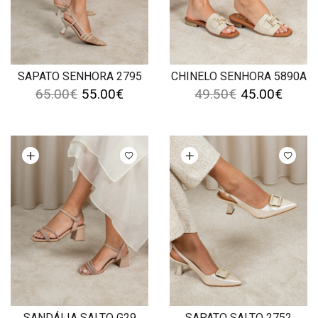
SAPATO SENHORA 2795
CHINELO SENHORA 5890A
65.00
€
55.00
€
49.50
€
45.00
€
Ver opções
Ver opções
SANDÁLIA SALTO G29
SAPATO SALTO 2752