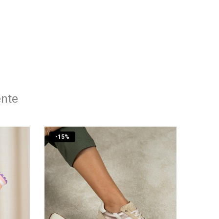
ente
-
15
%