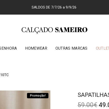
SALDOS DE 7/7/26 a 9/9/26
SENHORA
HOMEWEAR
OUTRAS MARCAS
OUTLE
810TC
SAPATILHA
Promoção!
59.00
€
49.