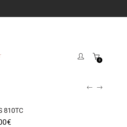
T
0
S 810TC
00
€