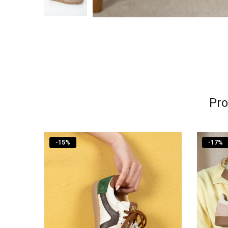
Pro
-
15
%
-
17
%