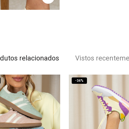
dutos relacionados
Vistos recentem
-
34
%