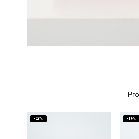
Pro
-
23
%
-
16
%