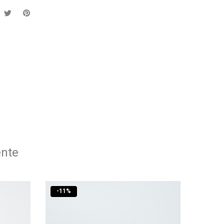
ente
-
11
%