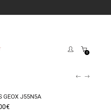
T
0
S GEOX J55N5A
00
€