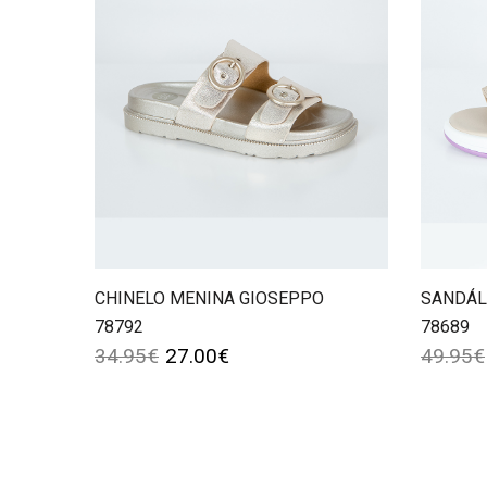
CHINELO MENINA GIOSEPPO
SANDÁL
78792
78689
34.95
€
27.00
€
49.95
€