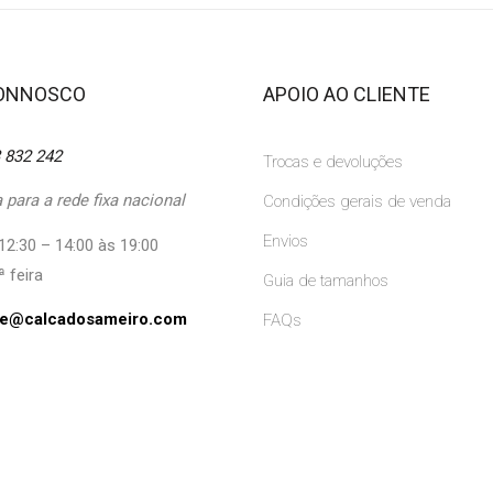
CONNOSCO
APOIO AO CLIENTE
 832 242
Trocas e devoluções
para a rede fixa nacional
Condições gerais de venda
Envios
12:30 – 14:00 às 19:00
ª feira
Guia de tamanhos
ine@calcadosameiro.com
FAQs