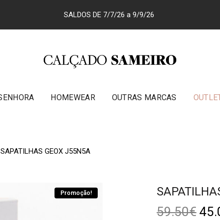
SALDOS DE 7/7/26 a 9/9/26
SENHORA
HOMEWEAR
OUTRAS MARCAS
OUTLE
SAPATILHAS GEOX J55N5A
SAPATILHA
Promoção!
59.50
€
45.