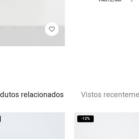
PARTILHAR
dutos relacionados
Vistos recentem
-
12
%