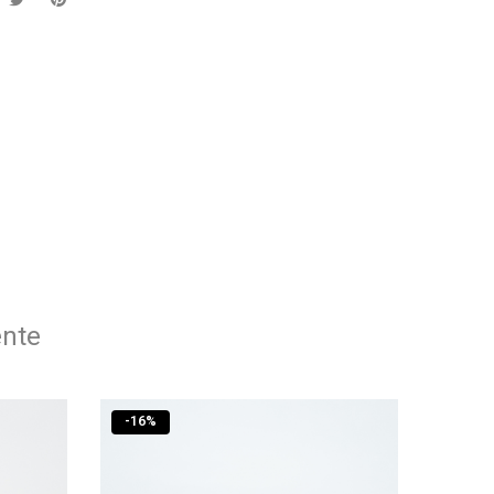
ente
-
16
%