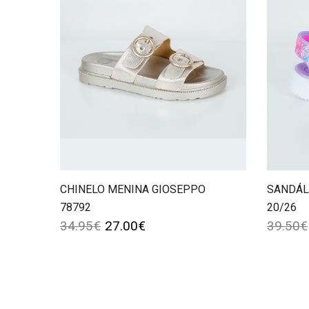
CHINELO MENINA GIOSEPPO
SANDÁL
78792
20/26
34.95
€
27.00
€
39.50
€