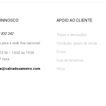
CONNOSCO
APOIO AO CLIENTE
 832 242
Trocas e devoluções
para a rede fixa nacional
Condições gerais de venda
Envios
12:30 – 14:00 às 19:00
ª feira
Guia de tamanhos
ine@calcadosameiro.com
FAQs