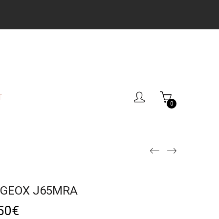
T
0
 GEOX J65MRA
50
€