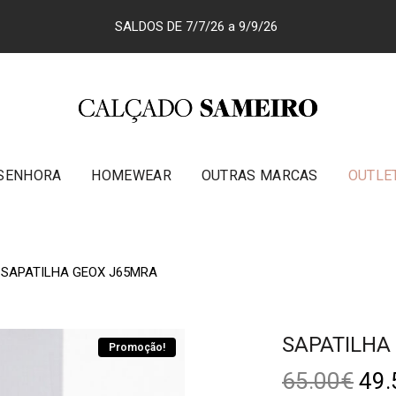
SALDOS DE 7/7/26 a 9/9/26
SENHORA
HOMEWEAR
OUTRAS MARCAS
OUTLE
SAPATILHA GEOX J65MRA
SAPATILHA
Promoção!
65.00
€
49.