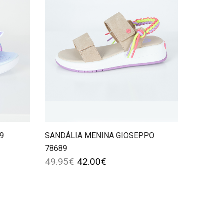
9
SANDÁLIA MENINA GIOSEPPO
78689
49.95
€
42.00
€