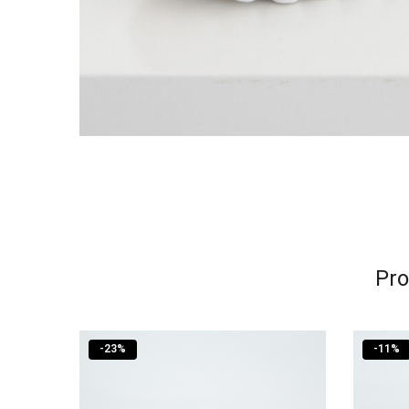
Pro
-
23
%
-
11
%