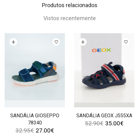
Produtos relacionados
Vistos recentemente
Ver opções
Ver opções
SANDÁLIA GIOSEPPO
SANDÁLIA GEOX J555XA
78340
52.90
€
35.00
€
32.95
€
27.00
€