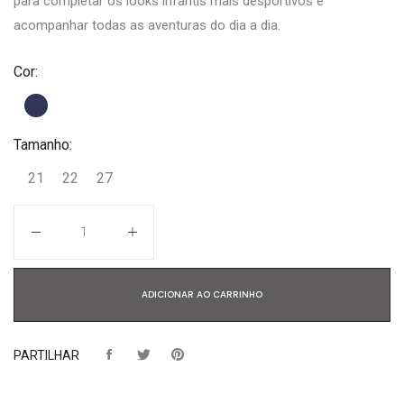
para completar os looks infantis mais desportivos e
acompanhar todas as aventuras do dia a dia.
Cor:
Tamanho:
21
22
27
Quantidade
ADICIONAR AO CARRINHO
PARTILHAR