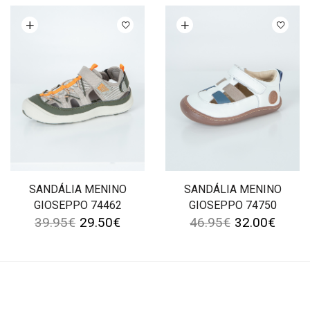
Ver opções
Ver opções
SANDÁLIA MENINO
SANDÁLIA MENINO
GIOSEPPO 74462
GIOSEPPO 74750
39.95
€
29.50
€
46.95
€
32.00
€