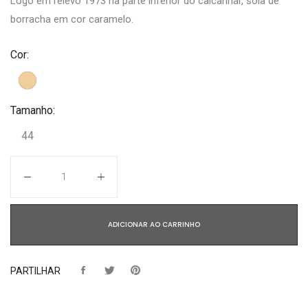
Logo em relevo 1973 na parte inferior do calcanhar, sola de
borracha em cor caramelo.
Cor:
Tamanho:
44
Quantidade
ADICIONAR AO CARRINHO
PARTILHAR