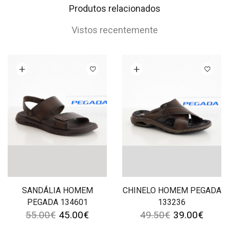
Produtos relacionados
Vistos recentemente
Ver opções
Ver opções
SANDÁLIA HOMEM
CHINELO HOMEM PEGADA
PEGADA 134601
133236
55.00
€
45.00
€
49.50
€
39.00
€