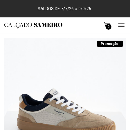
SALDOS DE 7/7/26 a 9/9/26
0
Promoção!