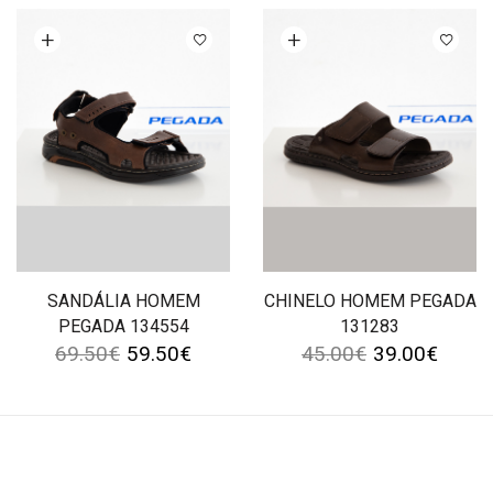
Ver opções
Ver opções
SANDÁLIA HOMEM
CHINELO HOMEM PEGADA
PEGADA 134554
131283
69.50
€
59.50
€
45.00
€
39.00
€