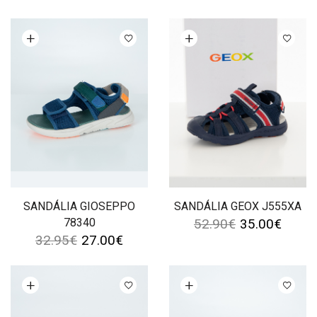
Ver opções
Ver opções
SANDÁLIA GIOSEPPO
SANDÁLIA GEOX J555XA
78340
52.90
€
35.00
€
32.95
€
27.00
€
Ver opções
Ver opções