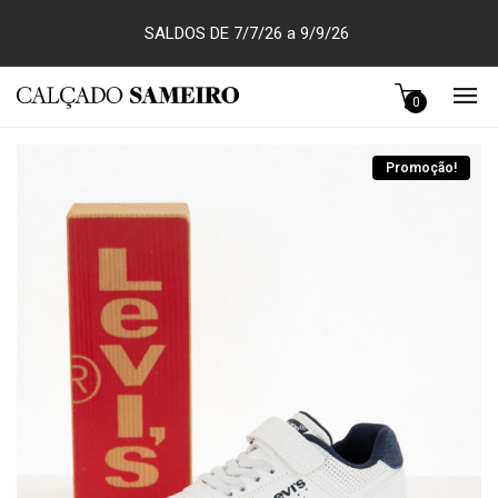
SALDOS DE 7/7/26 a 9/9/26
0
Promoção!