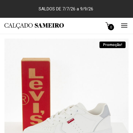
SALDOS DE 7/7/26 a 9/9/26
0
Promoção!