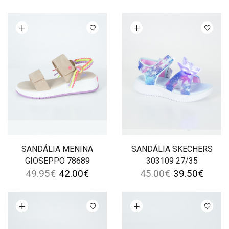
Ver opções
Ver opções
SANDÁLIA MENINA
SANDÁLIA SKECHERS
GIOSEPPO 78689
303109 27/35
49.95
€
42.00
€
45.00
€
39.50
€
Ver opções
Ver opções