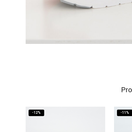
Pro
-
12
%
-
11
%