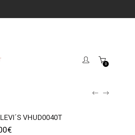
T
0
LEVI´S VHUD0040T
00
€