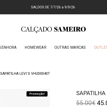
SALDOS DE 7/7/26 a 9/9/26
SENHORA
HOMEWEAR
OUTRAS MARCAS
OUTLE
SAPATILHA LEVI´S VHUD0040T
SAPATILHA 
Promoção!
55.00
€
45.