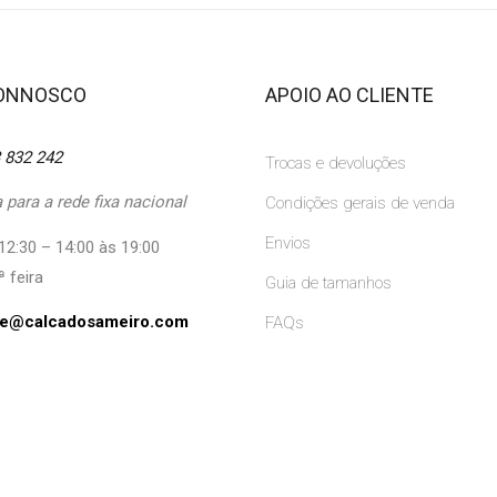
CONNOSCO
APOIO AO CLIENTE
 832 242
Trocas e devoluções
para a rede fixa nacional
Condições gerais de venda
Envios
12:30 – 14:00 às 19:00
ª feira
Guia de tamanhos
ine@calcadosameiro.com
FAQs