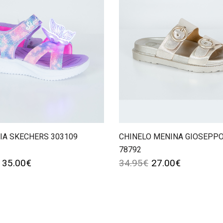
IA SKECHERS 303109
CHINELO MENINA GIOSEPP
78792
35.00
€
34.95
€
27.00
€