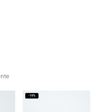
ente
-
16
%