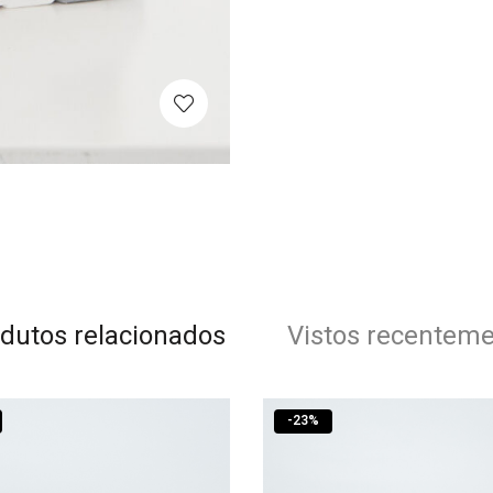
dutos relacionados
Vistos recentem
-
23
%