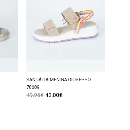
O
SANDÁLIA MENINA GIOSEPPO
78689
49.95
€
42.00
€