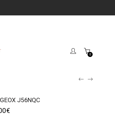
T
0
 GEOX J56NQC
00
€