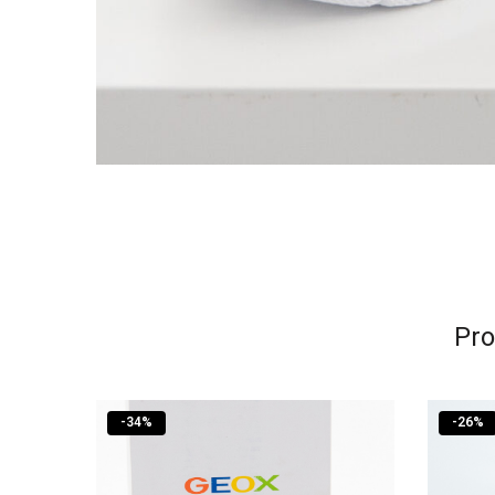
Pro
-
34
%
-
26
%