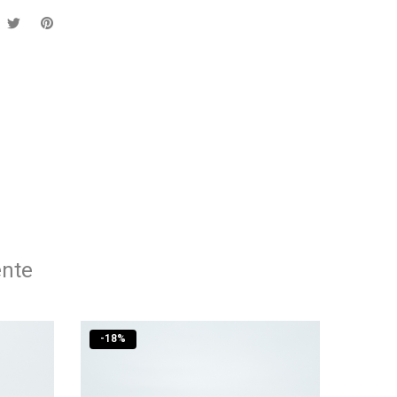
ente
-
18
%