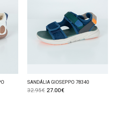
PO
SANDÁLIA GIOSEPPO 78340
32.95
€
27.00
€