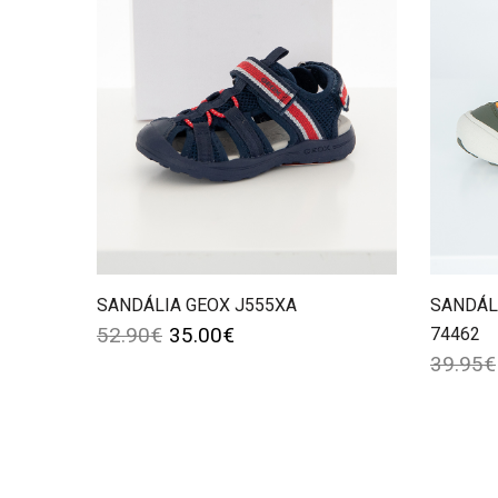
SANDÁLIA GEOX J555XA
SANDÁL
52.90
€
35.00
€
74462
39.95
€