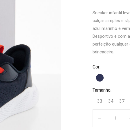
Sneaker infantil lev
calçar simples e r
azul marinho e verm
Desportivo e com a
perfeição qualquer 
brincadeira.
Cor:
Tamanho:
33
34
37
Quantidade