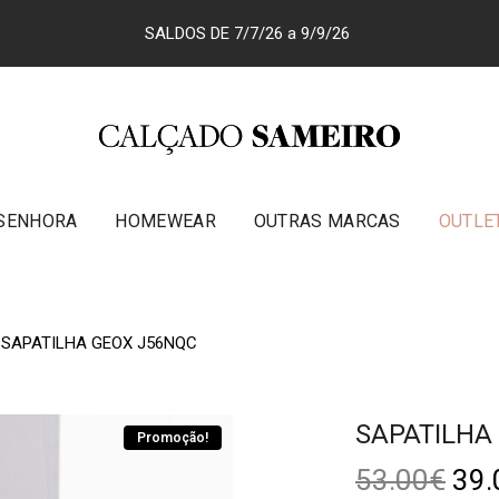
SALDOS DE 7/7/26 a 9/9/26
SENHORA
HOMEWEAR
OUTRAS MARCAS
OUTLE
SAPATILHA GEOX J56NQC
SAPATILHA
Promoção!
53.00
€
39.