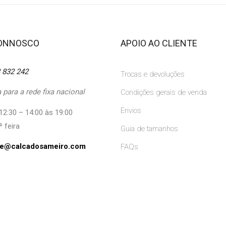
CONNOSCO
APOIO AO CLIENTE
 832 242
Trocas e devoluções
para a rede fixa nacional
Condições gerais de venda
Envios
12:30 – 14:00 às 19:00
ª feira
Guia de tamanhos
ine@calcadosameiro.com
FAQs