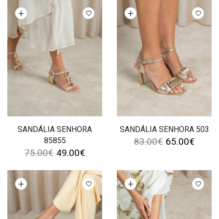
Ver opções
Ver opções
SANDÁLIA SENHORA
SANDÁLIA SENHORA 503
85855
83.00
€
65.00
€
75.00
€
49.00
€
Ver opções
Ver opções