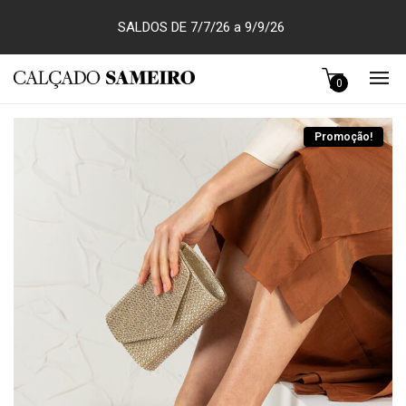
SALDOS DE 7/7/26 a 9/9/26
0
Promoção!