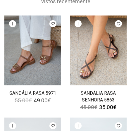
Vistos recentemente
Ver opções
Ver opções
SANDÁLIA RASA 5971
SANDÁLIA RASA
55.00
€
49.00
€
SENHORA 5863
45.00
€
35.00
€
Ver opções
Ver opções