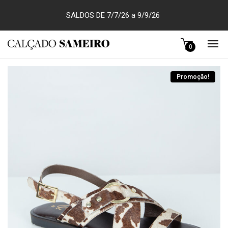
SALDOS DE 7/7/26 a 9/9/26
0
Promoção!