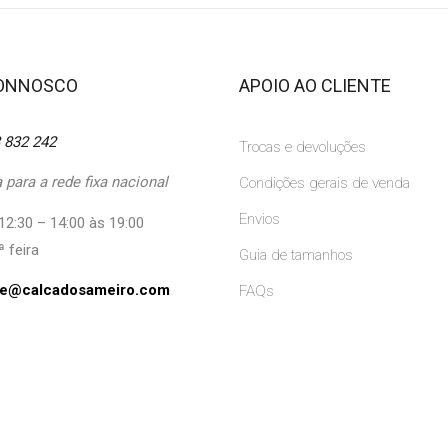
CONNOSCO
APOIO AO CLIENTE
 832 242
Trocas e devoluções
para a rede fixa nacional
Condições gerais de venda
Envios
12:30 – 14:00 às 19:00
ª feira
Guia de tamanhos
ine@calcadosameiro.com
FAQs