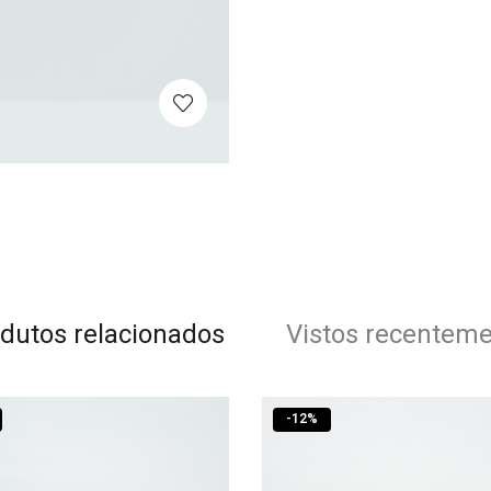
dutos relacionados
Vistos recentem
-
12
%