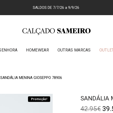
SALDOS DE 7/7/26 a 9/9/26
SENHORA
HOMEWEAR
OUTRAS MARCAS
OUTLE
SANDÁLIA MENINA GIOSEPPO 78906
SANDÁLIA 
Promoção!
42.95
€
39.