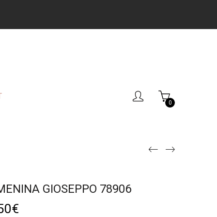
T
0
MENINA GIOSEPPO 78906
50
€