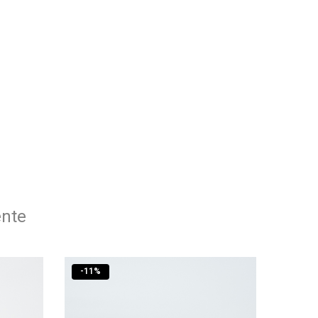
ente
-
11
%