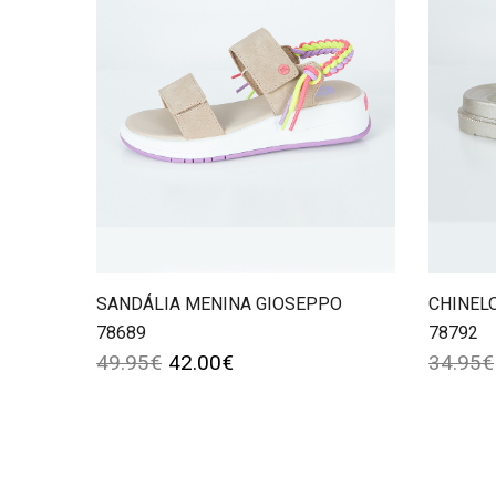
SANDÁLIA MENINA GIOSEPPO
CHINEL
78689
78792
49.95
€
42.00
€
34.95
€