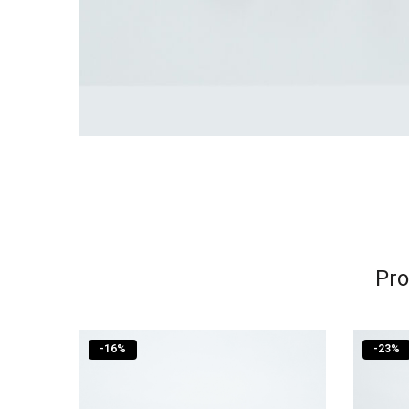
Pro
-
16
%
-
23
%