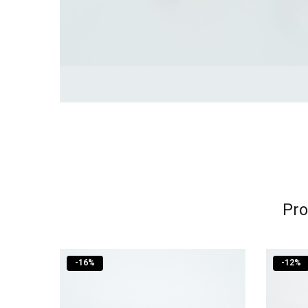
Pro
-
16
%
-
12
%