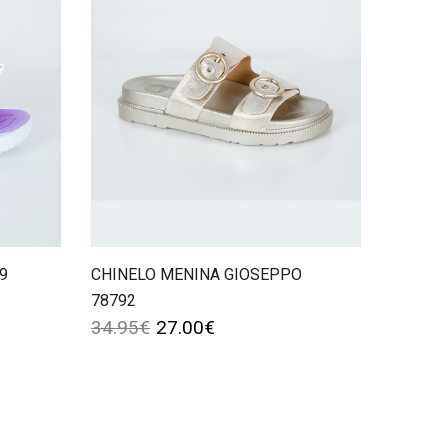
9
CHINELO MENINA GIOSEPPO
78792
34.95
€
27.00
€