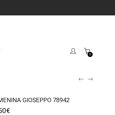
T
0
MENINA GIOSEPPO 78942
50
€