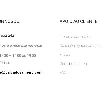
CONNOSCO
APOIO AO CLIENTE
 832 242
Trocas e devoluções
para a rede fixa nacional
Condições gerais de venda
Envios
12:30 – 14:00 às 19:00
ª feira
Guia de tamanhos
ine@calcadosameiro.com
FAQs