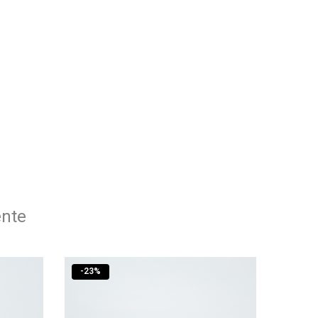
ente
-
23
%