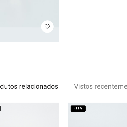
dutos relacionados
Vistos recentem
-
11
%