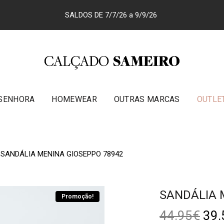
SALDOS DE 7/7/26 a 9/9/26
SENHORA
HOMEWEAR
OUTRAS MARCAS
OUTLE
SANDÁLIA MENINA GIOSEPPO 78942
SANDÁLIA 
Promoção!
44.95
€
39.