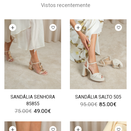
Vistos recentemente
Ver opções
Ver opções
SANDÁLIA SENHORA
SANDÁLIA SALTO 505
85855
95.00
€
85.00
€
75.00
€
49.00
€
Ver opções
Ver opções