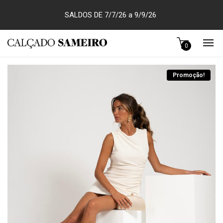
SALDOS DE 7/7/26 a 9/9/26
0
Promoção!