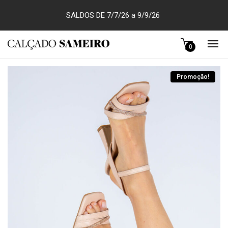
SALDOS DE 7/7/26 a 9/9/26
0
Promoção!