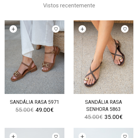
Vistos recentemente
Ver opções
Ver opções
SANDÁLIA RASA 5971
SANDÁLIA RASA
55.00
€
49.00
€
SENHORA 5863
45.00
€
35.00
€
Ver opções
Ver opções