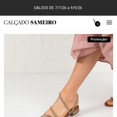
SALDOS DE 7/7/26 a 9/9/26
0
Promoção!