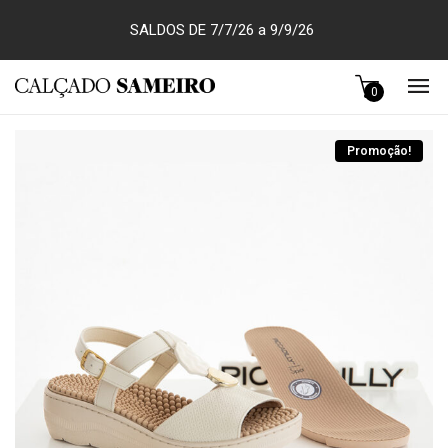
SALDOS DE 7/7/26 a 9/9/26
0
Promoção!