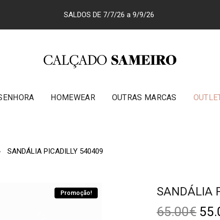
SALDOS DE 7/7/26 a 9/9/26
SENHORA
HOMEWEAR
OUTRAS MARCAS
OUTLE
SANDÁLIA PICADILLY 540409
SANDÁLIA P
Promoção!
65.00
€
55.