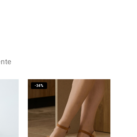
ente
-
34
%