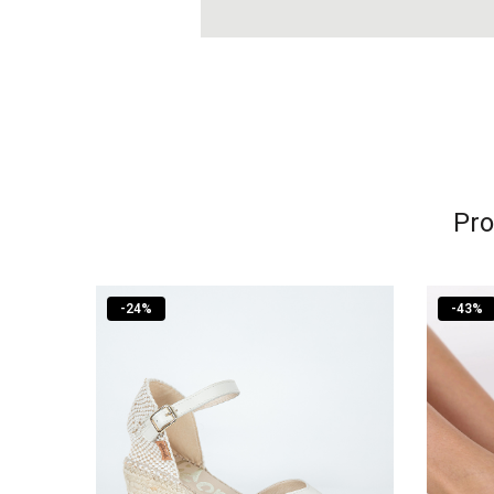
Pro
-
24
%
-
43
%