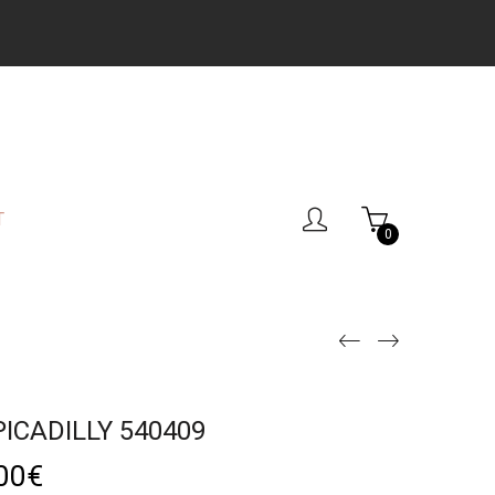
T
0
ICADILLY 540409
00
€