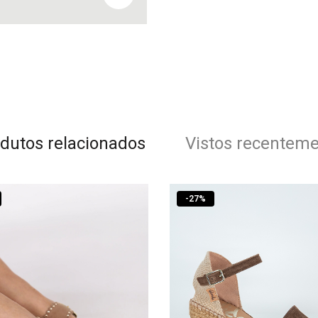
dutos relacionados
Vistos recentem
-
27
%