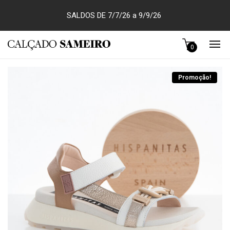
SALDOS DE 7/7/26 a 9/9/26
0
Promoção!