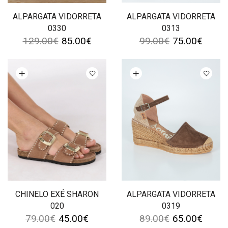
ALPARGATA VIDORRETA
ALPARGATA VIDORRETA
0330
0313
129.00
€
85.00
€
99.00
€
75.00
€
Ver opções
Ver opções
CHINELO EXÉ SHARON
ALPARGATA VIDORRETA
020
0319
79.00
€
45.00
€
89.00
€
65.00
€