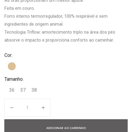
As tiras proporcionam um melhor ajuste.
Feita em couro.
Forro interno termorregulador, 100% respirável e sem
ingredientes de origem animal.
Tecnologia Triflow: amortecimento triplo na área dos pés
absorve o impacto e proporciona conforto ao caminhar.
Cor:
Tamanho:
36
37
38
Quantidade
ADICIONAR AO CARRINHO