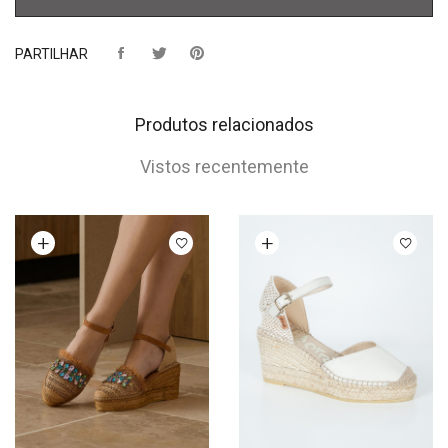
PARTILHAR
Produtos relacionados
Vistos recentemente
Ver opções
Ver opções