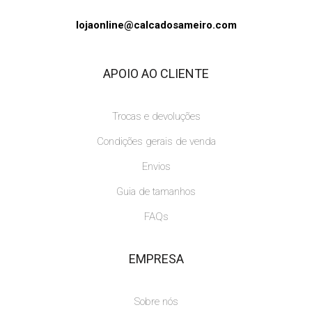
lojaonline@calcadosameiro.com
APOIO AO CLIENTE
Trocas e devoluções
Condições gerais de venda
Envios
Guia de tamanhos
FAQs
EMPRESA
Sobre nós