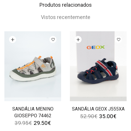
Produtos relacionados
Vistos recentemente
Ver opções
Ver opções
SANDÁLIA MENINO
SANDÁLIA GEOX J555XA
GIOSEPPO 74462
52.90
€
35.00
€
39.95
€
29.50
€