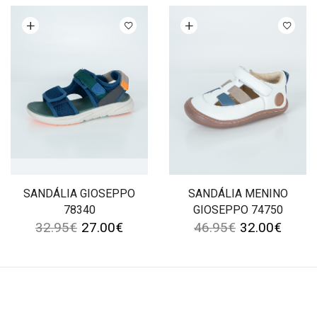
Ver opções
Ver opções
SANDÁLIA GIOSEPPO
SANDÁLIA MENINO
78340
GIOSEPPO 74750
32.95
€
27.00
€
46.95
€
32.00
€