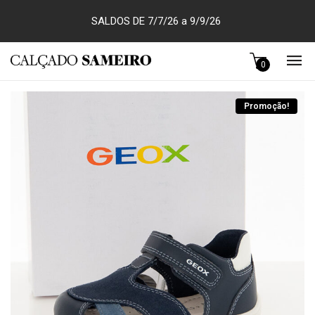
SALDOS DE 7/7/26 a 9/9/26
0
Promoção!