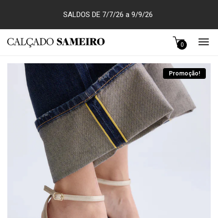
SALDOS DE 7/7/26 a 9/9/26
0
Promoção!