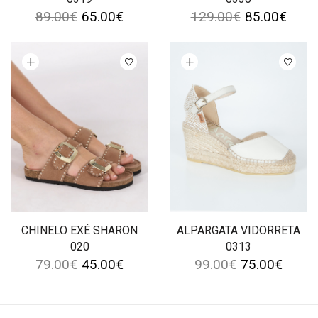
89.00
€
65.00
€
129.00
€
85.00
€
Ver opções
Ver opções
CHINELO EXÉ SHARON
ALPARGATA VIDORRETA
020
0313
79.00
€
45.00
€
99.00
€
75.00
€