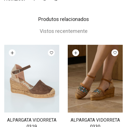
Produtos relacionados
Vistos recentemente
Ver opções
Ver opções
ALPARGATA VIDORRETA
ALPARGATA VIDORRETA
0319
0330