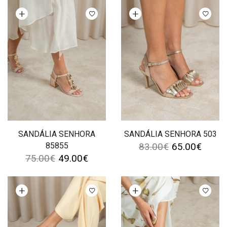
Ver opções
Ver opções
SANDÁLIA SENHORA
SANDÁLIA SENHORA 503
85855
83.00
€
65.00
€
75.00
€
49.00
€
Ver opções
Ver opções