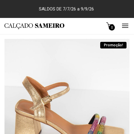
SALDOS DE 7/7/26 a 9/9/26
0
Promoção!