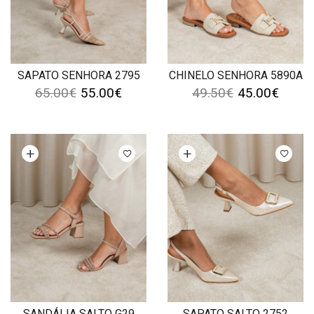
SAPATO SENHORA 2795
CHINELO SENHORA 5890A
65.00
€
55.00
€
49.50
€
45.00
€
Ver opções
Ver opções
SANDÁLIA SALTO G29
SAPATO SALTO 2752