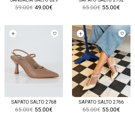
59.00
€
49.00
€
65.00
€
55.00
€
Ver opções
Ver opções
SAPATO SALTO 2768
SAPATO SALTO 2766
65.00
€
55.00
€
65.00
€
55.00
€