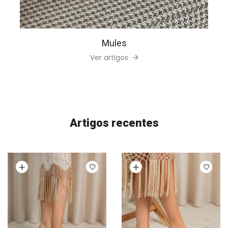
Mules
Ver artigos
Artigos recentes
Ver opções
Ver opções