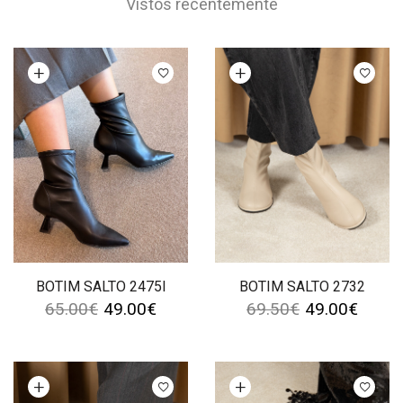
Vistos recentemente
Ver opções
Ver opções
BOTIM SALTO 2475I
BOTIM SALTO 2732
65.00
€
49.00
€
69.50
€
49.00
€
Ver opções
Ver opções