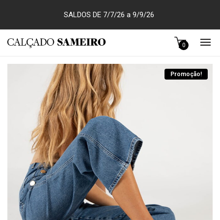
SALDOS DE 7/7/26 a 9/9/26
0
Promoção!