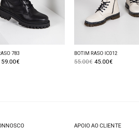
RASO 783
BOTIM RASO IC012
59.00
€
55.00
€
45.00
€
CONNOSCO
APOIO AO CLIENTE