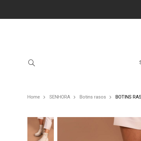
Home
SENHORA
Botins rasos
BOTINS RA