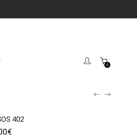
T
0
SOS 402
00
€