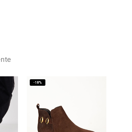
ente
-
18
%