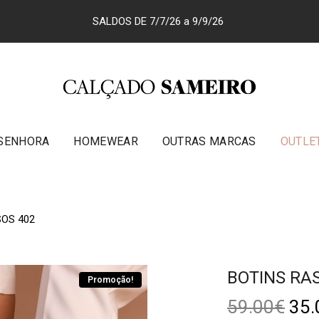
SALDOS DE 7/7/26 a 9/9/26
SENHORA
HOMEWEAR
OUTRAS MARCAS
OUTLE
SOS 402
BOTINS RA
Promoção!
59.00
€
35.