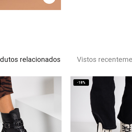
dutos relacionados
Vistos recentem
-
18
%