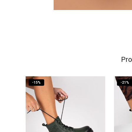
Pro
-
15
%
-
21
%